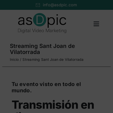
Saltar
info@asdpic.com
al
contenido
Toggl
Naviga
Inicio
Streaming Sant Joan de
Producción audiovisual
Vilatorrada
Inicio
Streaming Sant Joan de Vilatorrada
Vídeo streaming
Servicios AV
Tu evento visto en todo el
Portfolio
mundo.
Nosotros
Transmisión en
Cuéntanos…