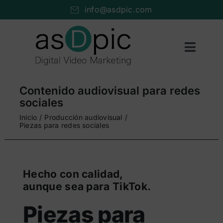
Saltar
info@asdpic.com
al
contenido
Toggl
Naviga
Inicio
Contenido audiovisual para redes
Producción audiovisual
sociales
Inicio
Producción audiovisual
Vídeo streaming
Piezas para redes sociales
Servicios AV
Portfolio
Hecho con calidad,
aunque sea para TikTok.
Nosotros
Piezas para
Cuéntanos…