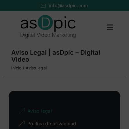
Saltar
info@asdpic.com
al
contenido
Toggl
Naviga
Inicio
Aviso Legal | asDpic – Digital
Producción audiovisual
Video
Inicio
Aviso legal
Vídeo streaming
Servicios AV
Portfolio
Aviso legal
Nosotros
Política de privacidad
Cuéntanos…