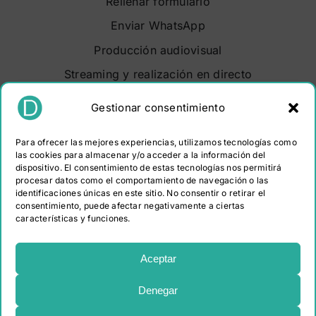
Rellenar formulario
Enviar WhatsApp
Producción audiovisual
Streaming y realización en directo
Soluciones audiovisuales
Gestionar consentimiento
Video Maker Barcelona
Para ofrecer las mejores experiencias, utilizamos tecnologías como
Sobre nosotros
las cookies para almacenar y/o acceder a la información del
dispositivo. El consentimiento de estas tecnologías nos permitirá
Portfolio
procesar datos como el comportamiento de navegación o las
identificaciones únicas en este sitio. No consentir o retirar el
Contacto
consentimiento, puede afectar negativamente a ciertas
características y funciones.
PROGRAMA KIT DIGITAL COFINANCIADO POR LOS
FONDOS NEXT GENERATION (EU) DEL MECANISMO DE
Aceptar
RECUPERACIÓN Y RESILIENCIA
Denegar