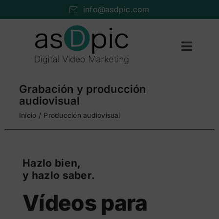
Saltar
info@asdpic.com
al
contenido
Toggl
Naviga
Inicio
Grabación y producción
Producción audiovisual
audiovisual
Inicio
Producción audiovisual
Vídeo streaming
Servicios AV
Hazlo bien,
Portfolio
y hazlo saber.
Nosotros
Vídeos para
Cuéntanos…