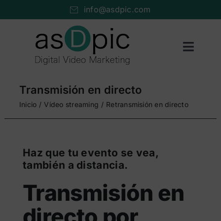
Saltar
info@asdpic.com
al
contenido
Toggl
Naviga
Inicio
Transmisión en directo
Producción audiovisual
Inicio
Vídeo streaming
Retransmisión en directo
Vídeo streaming
Servicios AV
Haz que tu evento se vea,
también a distancia.
Portfolio
Transmisión en
Nosotros
directo por
Cuéntanos…