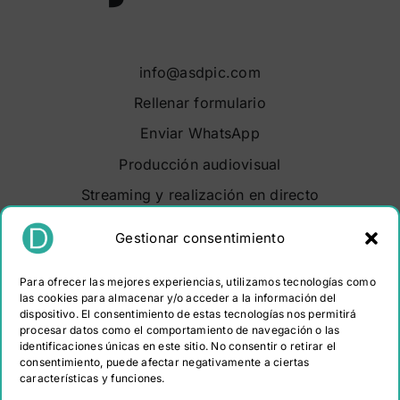
info@asdpic.com
Rellenar formulario
Enviar WhatsApp
Producción audiovisual
Streaming y realización en directo
Soluciones audiovisuales
Gestionar consentimiento
Video Maker Barcelona
Para ofrecer las mejores experiencias, utilizamos tecnologías como
Sobre nosotros
las cookies para almacenar y/o acceder a la información del
dispositivo. El consentimiento de estas tecnologías nos permitirá
Portfolio
procesar datos como el comportamiento de navegación o las
Contacto
identificaciones únicas en este sitio. No consentir o retirar el
consentimiento, puede afectar negativamente a ciertas
características y funciones.