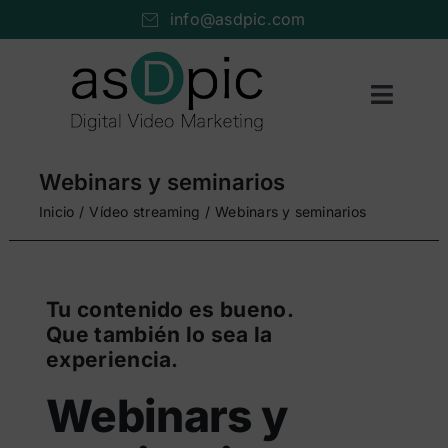
Saltar
info@asdpic.com
al
contenido
Toggl
Naviga
Inicio
Webinars y seminarios
Producción audiovisual
Inicio
Vídeo streaming
Webinars y seminarios
Vídeo streaming
Servicios AV
Tu contenido es bueno.
Que también lo sea la
Portfolio
experiencia.
Nosotros
Webinars y
Cuéntanos…