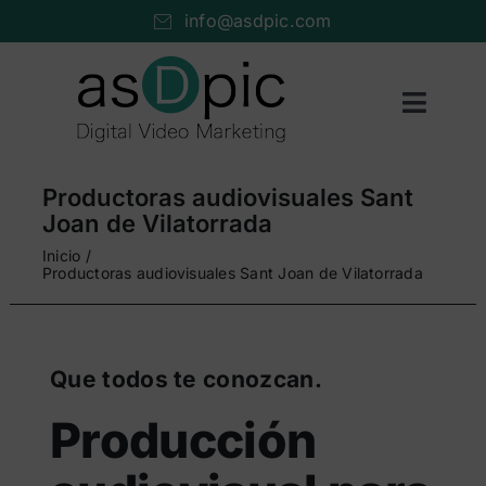
Saltar
info@asdpic.com
al
contenido
Toggl
Naviga
Inicio
Productoras audiovisuales Sant
Producción audiovisual
Joan de Vilatorrada
Inicio
Vídeo streaming
Productoras audiovisuales Sant Joan de Vilatorrada
Servicios AV
Portfolio
Que todos te conozcan.
Nosotros
Producción
Cuéntanos…