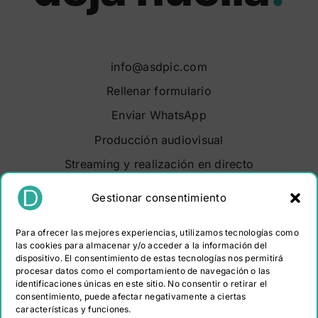
info@asdpic.com
Rellenar formulario
Enviar WhatsApp
Producción audiovisual
Streaming y realización en directo
Soluciones audiovisuales
Gestionar consentimiento
Video Maker Barcelona
Para ofrecer las mejores experiencias, utilizamos tecnologías como
Sobre nosotros
las cookies para almacenar y/o acceder a la información del
dispositivo. El consentimiento de estas tecnologías nos permitirá
Portfolio
procesar datos como el comportamiento de navegación o las
identificaciones únicas en este sitio. No consentir o retirar el
Contacto
consentimiento, puede afectar negativamente a ciertas
características y funciones.