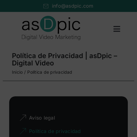
Saltar
info@asdpic.com
al
contenido
Toggl
Naviga
Inicio
Política de Privacidad | asDpic –
Producción audiovisual
Digital Video
Inicio
Política de privacidad
Vídeo streaming
Servicios AV
Portfolio
Aviso legal
Nosotros
Política de privacidad
Cuéntanos…