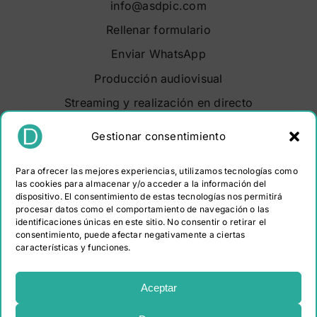
info@asdpic.com
Rellenar formulario
Enviar WhatsApp
Producción audiovisual
Streaming y realización en directo
Soluciones audiovisuales
Gestionar consentimiento
Video Maker Barcelona
Para ofrecer las mejores experiencias, utilizamos tecnologías como
Sobre nosotros
las cookies para almacenar y/o acceder a la información del
dispositivo. El consentimiento de estas tecnologías nos permitirá
Portfolio
procesar datos como el comportamiento de navegación o las
Contacto
identificaciones únicas en este sitio. No consentir o retirar el
consentimiento, puede afectar negativamente a ciertas
características y funciones.
PROGRAMA KIT DIGITAL COFINANCIADO POR LOS
FONDOS NEXT GENERATION (EU) DEL MECANISMO DE
Aceptar
RECUPERACIÓN Y RESILIENCIA