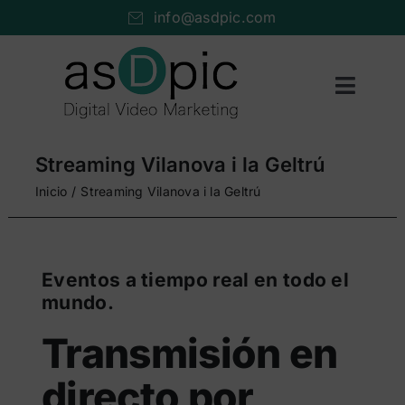
Saltar
info@asdpic.com
al
contenido
Toggl
Naviga
Inicio
Streaming Vilanova i la Geltrú
Producción audiovisual
Inicio
Streaming Vilanova i la Geltrú
Vídeo streaming
Servicios AV
Eventos a tiempo real en todo el
mundo.
Portfolio
Transmisión en
Nosotros
directo por
Cuéntanos…