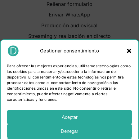
Rellenar formulario
Enviar WhatsApp
Producción audiovisual
Streaming y realización en directo
Soluciones audiovisuales
Gestionar consentimiento
Video Maker Barcelona
Para ofrecer las mejores experiencias, utilizamos tecnologías como
Sobre nosotros
las cookies para almacenar y/o acceder a la información del
dispositivo. El consentimiento de estas tecnologías nos permitirá
Portfolio
procesar datos como el comportamiento de navegación o las
Contacto
identificaciones únicas en este sitio. No consentir o retirar el
consentimiento, puede afectar negativamente a ciertas
características y funciones.
PROGRAMA KIT DIGITAL COFINANCIADO POR LOS
FONDOS NEXT GENERATION (EU) DEL MECANISMO DE
Aceptar
RECUPERACIÓN Y RESILIENCIA
Denegar