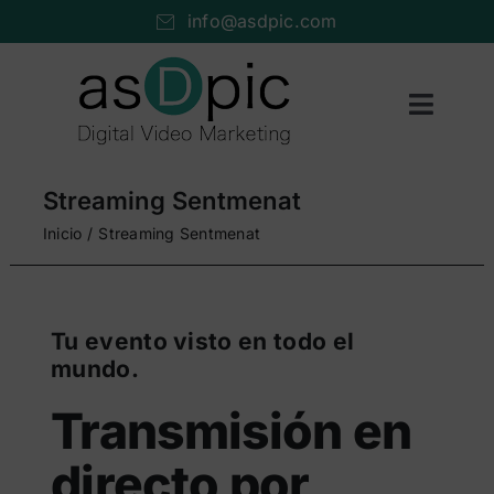
Saltar
info@asdpic.com
al
contenido
Toggl
Naviga
Inicio
Streaming Sentmenat
Producción audiovisual
Inicio
Streaming Sentmenat
Vídeo streaming
Servicios AV
Tu evento visto en todo el
mundo.
Portfolio
Transmisión en
Nosotros
directo por
Cuéntanos…