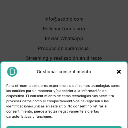
info@asdpic.com
Rellenar formulario
Enviar WhatsApp
Producción audiovisual
Streaming y realización en directo
Soluciones audiovisuales
Gestionar consentimiento
Video Maker Barcelona
Para ofrecer las mejores experiencias, utilizamos tecnologías como
Sobre nosotros
las cookies para almacenar y/o acceder a la información del
dispositivo. El consentimiento de estas tecnologías nos permitirá
Portfolio
procesar datos como el comportamiento de navegación o las
Contacto
identificaciones únicas en este sitio. No consentir o retirar el
consentimiento, puede afectar negativamente a ciertas
características y funciones.
PROGRAMA KIT DIGITAL COFINANCIADO POR LOS