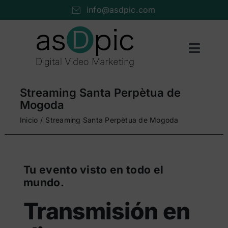
Saltar
info@asdpic.com
al
contenido
Toggl
Naviga
Inicio
Streaming Santa Perpètua de
Producción audiovisual
Mogoda
Inicio
Streaming Santa Perpètua de Mogoda
Vídeo streaming
Servicios AV
Tu evento visto en todo el
Portfolio
mundo.
Nosotros
Transmisión en
Cuéntanos…