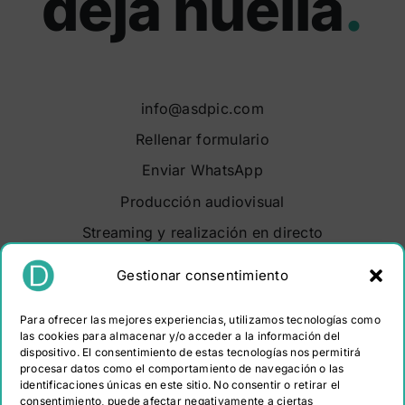
deja huella
.
info@asdpic.com
Rellenar formulario
Enviar WhatsApp
Producción audiovisual
Streaming y realización en directo
Soluciones audiovisuales
Gestionar consentimiento
Video Maker Barcelona
Para ofrecer las mejores experiencias, utilizamos tecnologías como
Sobre nosotros
las cookies para almacenar y/o acceder a la información del
dispositivo. El consentimiento de estas tecnologías nos permitirá
Portfolio
procesar datos como el comportamiento de navegación o las
Contacto
identificaciones únicas en este sitio. No consentir o retirar el
consentimiento, puede afectar negativamente a ciertas