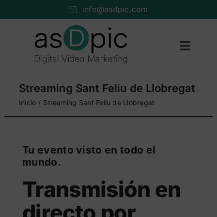
Saltar
info@asdpic.com
al
contenido
Toggl
Naviga
Inicio
Streaming Sant Feliu de Llobregat
Producción audiovisual
Inicio
Streaming Sant Feliu de Llobregat
Vídeo streaming
Servicios AV
Tu evento visto en todo el
mundo.
Portfolio
Transmisión en
Nosotros
directo por
Cuéntanos…