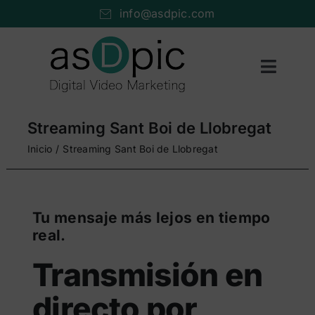
Saltar
info@asdpic.com
al
contenido
Toggl
Naviga
Inicio
Streaming Sant Boi de Llobregat
Producción audiovisual
Inicio
Streaming Sant Boi de Llobregat
Vídeo streaming
Servicios AV
Tu mensaje más lejos en tiempo
real.
Portfolio
Transmisión en
Nosotros
directo por
Cuéntanos…