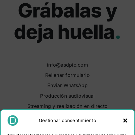
Grábalas y
deja huella
.
info@asdpic.com
Rellenar formulario
Enviar WhatsApp
Producción audiovisual
Streaming y realización en directo
Soluciones audiovisuales
Gestionar consentimiento
Video Maker Barcelona