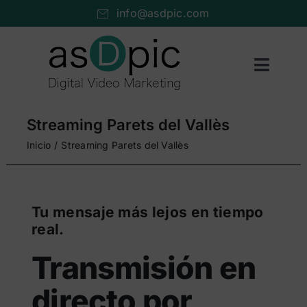
Saltar
info@asdpic.com
al
contenido
Toggl
Naviga
Inicio
Streaming Parets del Vallès
Producción audiovisual
Inicio
Streaming Parets del Vallès
Vídeo streaming
Servicios AV
Tu mensaje más lejos en tiempo
real.
Portfolio
Transmisión en
Nosotros
directo por
Cuéntanos…