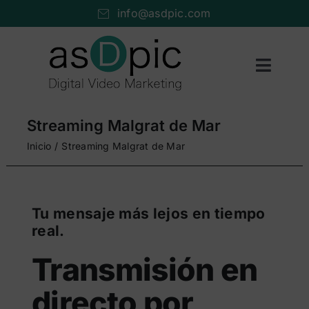
Saltar
info@asdpic.com
al
contenido
Toggl
Naviga
Inicio
Streaming Malgrat de Mar
Producción audiovisual
Inicio
Streaming Malgrat de Mar
Vídeo streaming
Servicios AV
Tu mensaje más lejos en tiempo
real.
Portfolio
Transmisión en
Nosotros
directo por
Cuéntanos…