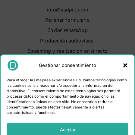
info@asdpic.com
Rellenar formulario
Enviar WhatsApp
Producción audiovisual
Streaming y realización en directo
Soluciones audiovisuales
Gestionar consentimiento
Video Maker Barcelona
Para ofrecer las mejores experiencias, utilizamos tecnologías como
Sobre nosotros
las cookies para almacenar y/o acceder a la información del
dispositivo. El consentimiento de estas tecnologías nos permitirá
Portfolio
procesar datos como el comportamiento de navegación o las
Contacto
identificaciones únicas en este sitio. No consentir o retirar el
consentimiento, puede afectar negativamente a ciertas
características y funciones.
PROGRAMA KIT DIGITAL COFINANCIADO POR LOS
FONDOS NEXT GENERATION (EU) DEL MECANISMO DE
Aceptar
RECUPERACIÓN Y RESILIENCIA