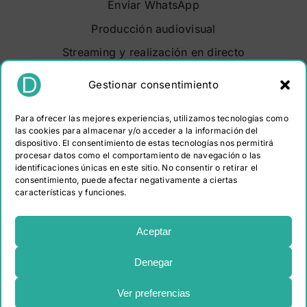
Enviar WhatsApp
Producción audiovisual
Streaming y realización en directo
Soluciones audiovisuales
Gestionar consentimiento
Video Maker Barcelona
Para ofrecer las mejores experiencias, utilizamos tecnologías como
Sobre nosotros
las cookies para almacenar y/o acceder a la información del
dispositivo. El consentimiento de estas tecnologías nos permitirá
Portfolio
procesar datos como el comportamiento de navegación o las
Contacto
identificaciones únicas en este sitio. No consentir o retirar el
consentimiento, puede afectar negativamente a ciertas
características y funciones.
PROGRAMA KIT DIGITAL COFINANCIADO POR LOS
FONDOS NEXT GENERATION (EU) DEL MECANISMO DE
Aceptar
RECUPERACIÓN Y RESILIENCIA
Denegar
Ver preferencias