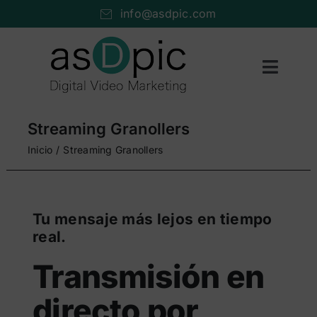
Saltar
info@asdpic.com
al
contenido
Toggl
Naviga
Inicio
Streaming Granollers
Producción audiovisual
Inicio
Streaming Granollers
Vídeo streaming
Servicios AV
Tu mensaje más lejos en tiempo
real.
Portfolio
Transmisión en
Nosotros
directo por
Cuéntanos…