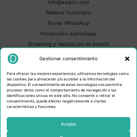
info@asdpic.com
Rellenar formulario
Enviar WhatsApp
Producción audiovisual
Streaming y realización en directo
Soluciones audiovisuales
Gestionar consentimiento
Video Maker Barcelona
Para ofrecer las mejores experiencias, utilizamos tecnologías como
Sobre nosotros
las cookies para almacenar y/o acceder a la información del
dispositivo. El consentimiento de estas tecnologías nos permitirá
Portfolio
procesar datos como el comportamiento de navegación o las
Contacto
identificaciones únicas en este sitio. No consentir o retirar el
consentimiento, puede afectar negativamente a ciertas
características y funciones.
PROGRAMA KIT DIGITAL COFINANCIADO POR LOS
FONDOS NEXT GENERATION (EU) DEL MECANISMO DE
Aceptar
RECUPERACIÓN Y RESILIENCIA