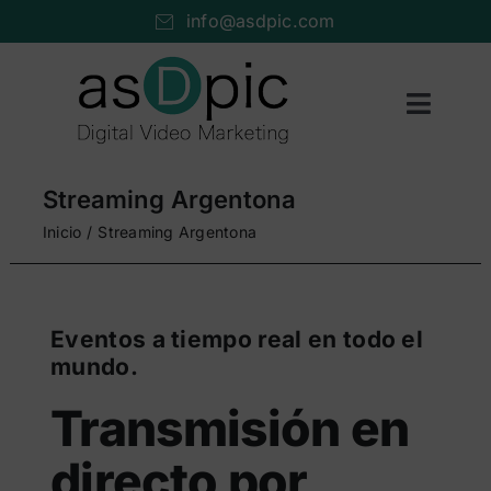
Saltar
info@asdpic.com
al
contenido
Toggl
Naviga
Inicio
Streaming Argentona
Producción audiovisual
Inicio
Streaming Argentona
Vídeo streaming
Servicios AV
Eventos a tiempo real en todo el
mundo.
Portfolio
Transmisión en
Nosotros
directo por
Cuéntanos…