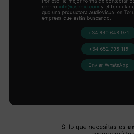
Por eso, la mejor forma de contactar c
correo
info@asdpic.com
y el formulario
que una productora audiovisual en Ter
empresa que estás buscando.
+34 660 648 971
+34 652 798 116
Enviar WhatsApp
Si lo que necesitas es
em
congresos) lo 