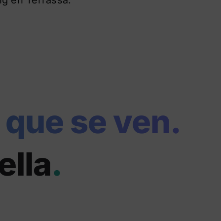
 que se ven.
ella
.