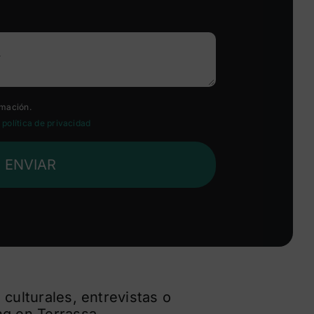
rmación.
a
política de privacidad
ENVIAR
 culturales, entrevistas o
ng en Terrassa.