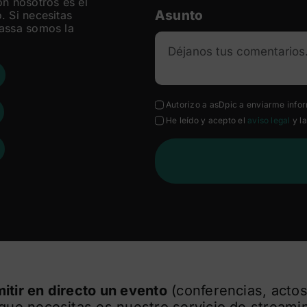
on nosotros es el
Asunto
. Si necesitas
rassa somos la
Autorizo a asDpic a enviarme info
He leído y acepto el
aviso legal
y l
itir en directo un evento
(conferencias, actos
que necesitas es nuestro servicio de streami