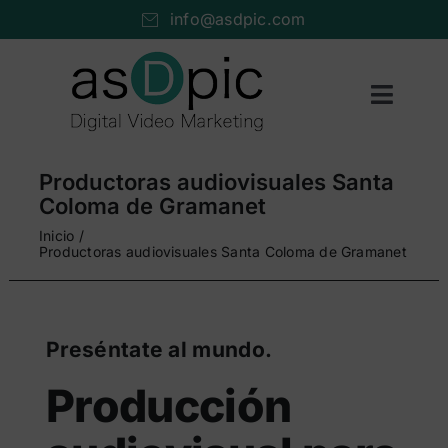
Saltar
info@asdpic.com
al
contenido
Toggl
Naviga
Inicio
Productoras audiovisuales Santa
Producción audiovisual
Coloma de Gramanet
Inicio
Vídeo streaming
Productoras audiovisuales Santa Coloma de Gramanet
Servicios AV
Portfolio
Preséntate al mundo.
Nosotros
Producción
Cuéntanos…