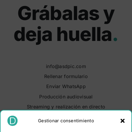
Grábalas y
deja huella
.
info@asdpic.com
Rellenar formulario
Enviar WhatsApp
Producción audiovisual
Streaming y realización en directo
Soluciones audiovisuales
Gestionar consentimiento
Video Maker Barcelona