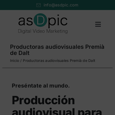
Saltar
info@asdpic.com
al
contenido
Toggl
Naviga
Inicio
Productoras audiovisuales Premià
Producción audiovisual
de Dalt
Inicio
Productoras audiovisuales Premià de Dalt
Vídeo streaming
Servicios AV
Preséntate al mundo.
Portfolio
Producción
Nosotros
audiovisual para
Cuéntanos…