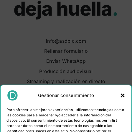
deja huella
.
info@asdpic.com
Rellenar formulario
Enviar WhatsApp
Producción audiovisual
Streaming y realización en directo
Soluciones audiovisuales
Gestionar consentimiento
Video Maker Barcelona
Para ofrecer las mejores experiencias, utilizamos tecnologías como
Sobre nosotros
las cookies para almacenar y/o acceder a la información del
dispositivo. El consentimiento de estas tecnologías nos permitirá
Portfolio
procesar datos como el comportamiento de navegación o las
Contacto
identificaciones únicas en este sitio. No consentir o retirar el