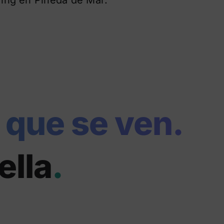
 que se ven.
ella
.