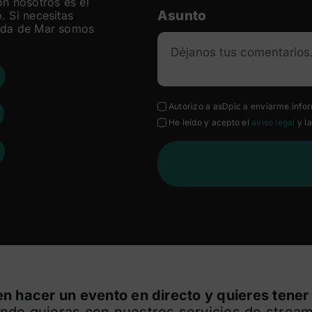
on nosotros es el
Asunto
. Si necesitas
neda de Mar somos
Autorizo a asDpic a enviarme info
He leído y acepto el
aviso legal
y l
n hacer un evento en directo y quieres tener
nde quieras con nuestros servicios de strea