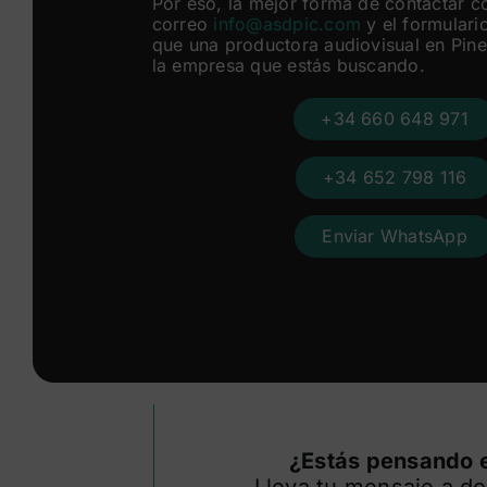
Por eso, la mejor forma de contactar c
correo
info@asdpic.com
y el formulario
que una productora audiovisual en Pi
la empresa que estás buscando.
+34 660 648 971
+34 652 798 116
Enviar WhatsApp
¿Estás pensando e
Lleva tu mensaje a do