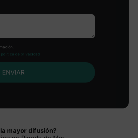
rmación.
a
política de privacidad
ENVIAR
 la mayor difusión?
ming en Pineda de Mar.