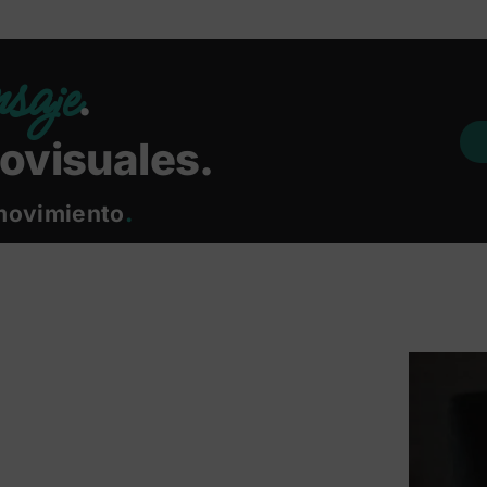
saje
.
ovisuales.
 movimiento
.