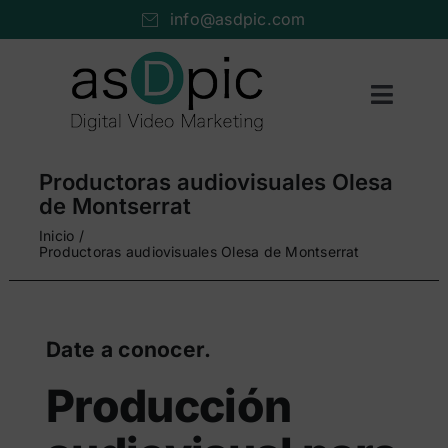
Saltar
info@asdpic.com
al
contenido
Toggl
Naviga
Inicio
Productoras audiovisuales Olesa
Producción audiovisual
de Montserrat
Inicio
Vídeo streaming
Productoras audiovisuales Olesa de Montserrat
Servicios AV
Portfolio
Date a conocer.
Nosotros
Producción
Cuéntanos…