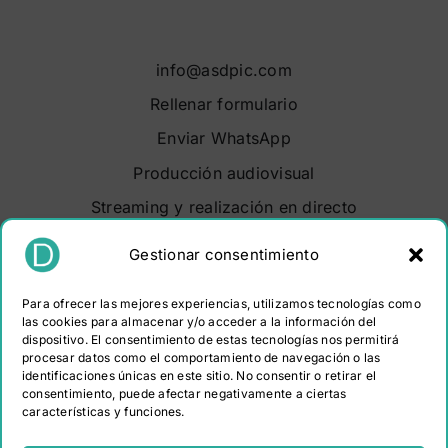
info@asdpic.com
Rellenar formulario
Enviar WhatsApp
Producción audiovisual
Streaming y realización en directo
Soluciones audiovisuales
Gestionar consentimiento
Video Maker Barcelona
Para ofrecer las mejores experiencias, utilizamos tecnologías como
Sobre nosotros
las cookies para almacenar y/o acceder a la información del
dispositivo. El consentimiento de estas tecnologías nos permitirá
Portfolio
procesar datos como el comportamiento de navegación o las
Contacto
identificaciones únicas en este sitio. No consentir o retirar el
consentimiento, puede afectar negativamente a ciertas
características y funciones.
PROGRAMA KIT DIGITAL COFINANCIADO POR LOS