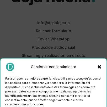
info@asdpic.com
Rellenar formulario
Enviar WhatsApp
Producción audiovisual
Streaming y realización en directo
Soluciones audiovisuales
Gestionar consentimiento
Video Maker Barcelona
Para ofrecer las mejores experiencias, utilizamos tecnologías como
Sobre nosotros
las cookies para almacenar y/o acceder a la información del
dispositivo. El consentimiento de estas tecnologías nos permitirá
Portfolio
procesar datos como el comportamiento de navegación o las
Contacto
identificaciones únicas en este sitio. No consentir o retirar el
consentimiento, puede afectar negativamente a ciertas
características y funciones.