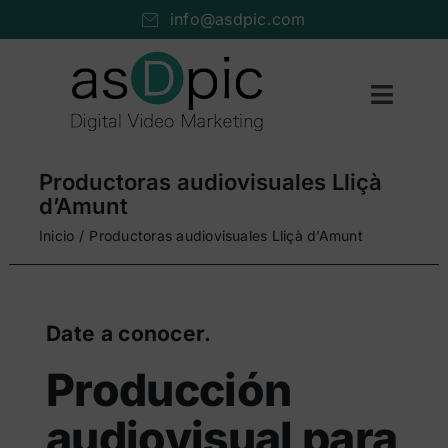
Saltar
info@asdpic.com
al
contenido
Toggl
Naviga
Inicio
Productoras audiovisuales Lliçà
Producción audiovisual
d’Amunt
Inicio
Productoras audiovisuales Lliçà d’Amunt
Vídeo streaming
Servicios AV
Date a conocer.
Portfolio
Producción
Nosotros
audiovisual para
Cuéntanos…