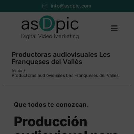
Saltar
info@asdpic.com
al
contenido
Toggl
Naviga
Inicio
Productoras audiovisuales Les
Producción audiovisual
Franqueses del Vallès
Inicio
Vídeo streaming
Productoras audiovisuales Les Franqueses del Vallès
Servicios AV
Portfolio
Que todos te conozcan.
Nosotros
Producción
Cuéntanos…