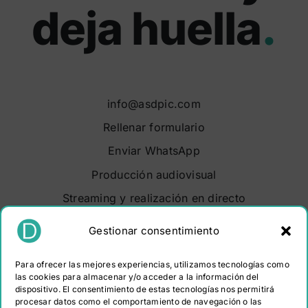
deja huella
.
info@asdpic.com
Rellenar formulario
Enviar WhatsApp
Producción audiovisual
Streaming y realización en directo
Soluciones audiovisuales
Gestionar consentimiento
Video Maker Barcelona
Para ofrecer las mejores experiencias, utilizamos tecnologías como
Sobre nosotros
las cookies para almacenar y/o acceder a la información del
dispositivo. El consentimiento de estas tecnologías nos permitirá
Portfolio
procesar datos como el comportamiento de navegación o las