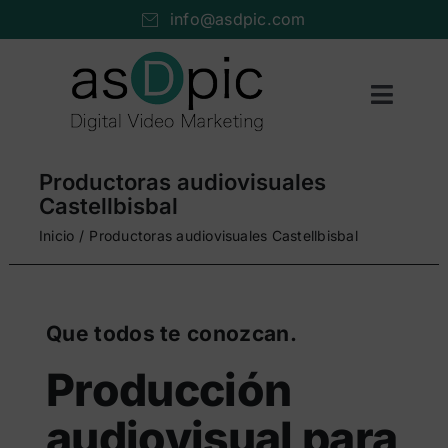
Saltar
info@asdpic.com
al
contenido
Toggl
Naviga
Inicio
Productoras audiovisuales
Producción audiovisual
Castellbisbal
Inicio
Productoras audiovisuales Castellbisbal
Vídeo streaming
Servicios AV
Que todos te conozcan.
Portfolio
Producción
Nosotros
audiovisual para
Cuéntanos…