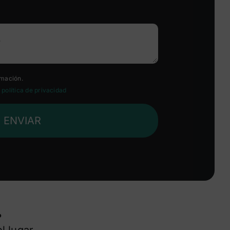
rmación.
a
política de privacidad
ENVIAR
?
l lugar.