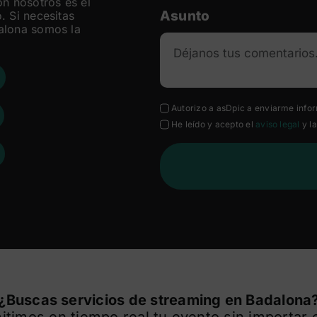
on nosotros es el
Asunto
. Si necesitas
alona somos la
Autorizo a asDpic a enviarme info
He leído y acepto el
aviso legal
y l
¿Buscas servicios de streaming en Badalona
timos en tiempo real tu evento sin importar e