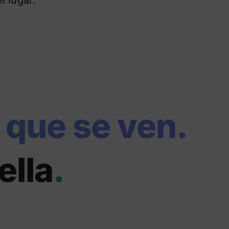
 que se ven.
ella
.