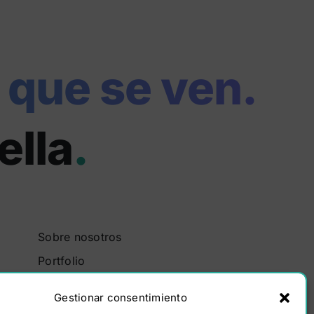
 que se ven.
ella
.
Sobre nosotros
Portfolio
Contacto
Gestionar consentimiento