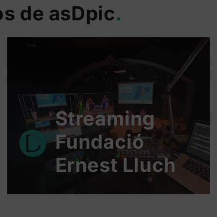
os de asDpic
.
Streaming
Fundació
Ernest Lluch