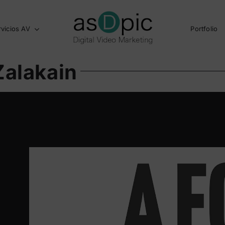
rvicios AV
Portfolio
Zalakain