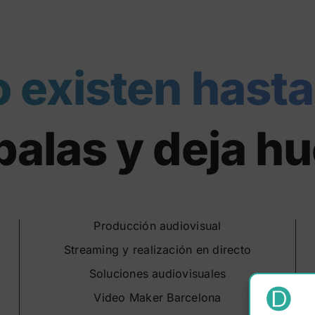
o existen hasta
alas y deja hu
Producción audiovisual
Streaming y realización en directo
Soluciones audiovisuales
Video Maker Barcelona